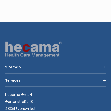
Footer
Sitemap
Services
hecama GmbH
Gartenstraße 18
48351 Everswinkel